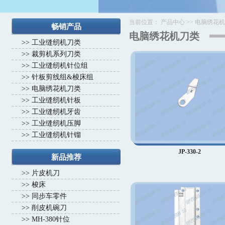
当前位置：
产品中心
>>
电脑绣花机
畅销产品
电脑绣花机刀类
>>
工业缝纫机刀类
>>
裁剪机系列刀类
>>
工业缝纫机针位组
>>
针板剪线组&梭床组
>>
电脑绣花机刀类
>>
工业缝纫机针板
>>
工业缝纫机牙齿
>>
工业缝纫机压脚
>>
工业缝纫机针镏
JP-330-2
新品推荐
>>
片皮机刀
>>
梭床
>>
同步车零件
>>
削皮机碗刀
>>
MH-380针位