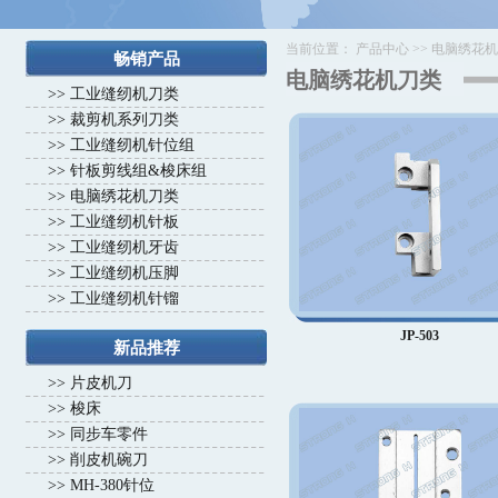
当前位置：
产品中心
>>
电脑绣花机
畅销产品
电脑绣花机刀类
>>
工业缝纫机刀类
>>
裁剪机系列刀类
>>
工业缝纫机针位组
>>
针板剪线组&梭床组
>>
电脑绣花机刀类
>>
工业缝纫机针板
>>
工业缝纫机牙齿
>>
工业缝纫机压脚
>>
工业缝纫机针镏
JP-503
新品推荐
>>
片皮机刀
>>
梭床
>>
同步车零件
>>
削皮机碗刀
>>
MH-380针位