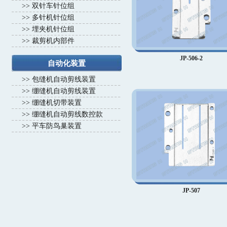
>>
双针车针位组
>>
多针机针位组
>>
埋夹机针位组
>>
裁剪机内部件
JP-506-2
自动化装置
>>
包缝机自动剪线装置
>>
绷缝机自动剪线装置
>>
绷缝机切带装置
>>
绷缝机自动剪线数控款
>>
平车防鸟巢装置
JP-507