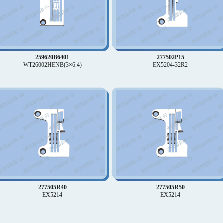
259620B6401
277502P15
WT26002HENB(3×6.4)
EX5204-32R2
277505R40
277505R50
EX5214
EX5214