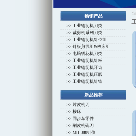
1
1
2
2
3
3
4
当
畅销产品
>>
工业缝纫机刀类
>>
裁剪机系列刀类
>>
工业缝纫机针位组
>>
针板剪线组&梭床组
>>
电脑绣花机刀类
>>
工业缝纫机针板
>>
工业缝纫机牙齿
>>
工业缝纫机压脚
>>
工业缝纫机针镏
新品推荐
>>
片皮机刀
>>
梭床
>>
同步车零件
>>
削皮机碗刀
>>
MH-380针位