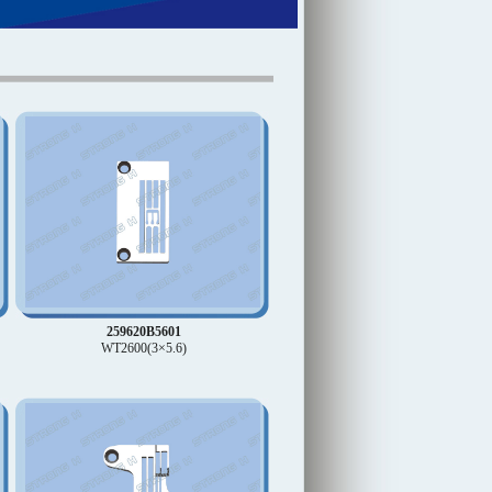
259620B5601
WT2600(3×5.6)