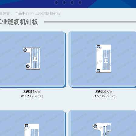
前位置：
产品中心
>>
工业缝纫机针板
工业缝纫机针板
259614B56
259620B56
WT-200(3×5.6)
EX5204(3×5.6)