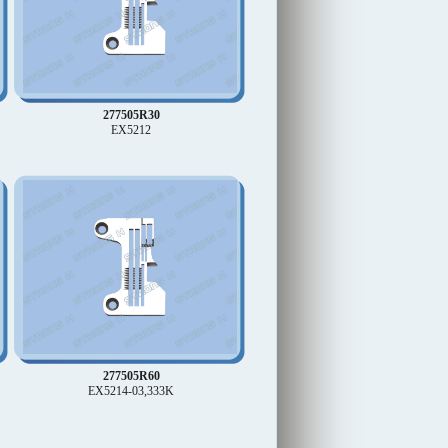
277505R30
EX5212
277505R60
EX5214-03,333K