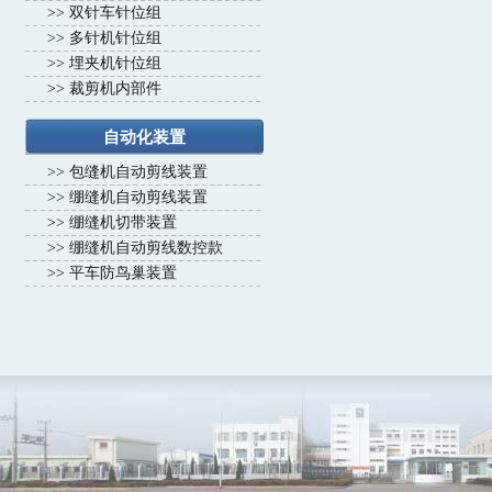
>>
双针车针位组
>>
多针机针位组
>>
埋夹机针位组
>>
裁剪机内部件
自动化装置
>>
包缝机自动剪线装置
>>
绷缝机自动剪线装置
>>
绷缝机切带装置
>>
绷缝机自动剪线数控款
>>
平车防鸟巢装置