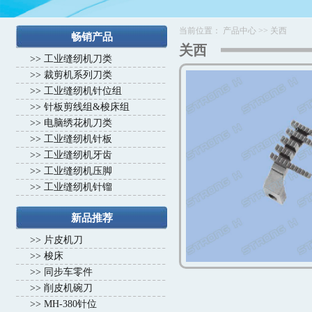
当前位置：
产品中心
>>
关西
畅销产品
关西
>>
工业缝纫机刀类
>>
裁剪机系列刀类
>>
工业缝纫机针位组
>>
针板剪线组&梭床组
>>
电脑绣花机刀类
>>
工业缝纫机针板
>>
工业缝纫机牙齿
>>
工业缝纫机压脚
>>
工业缝纫机针镏
新品推荐
>>
片皮机刀
>>
梭床
>>
同步车零件
>>
削皮机碗刀
>>
MH-380针位