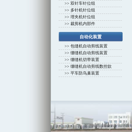
>>
双针车针位组
>>
多针机针位组
>>
埋夹机针位组
>>
裁剪机内部件
自动化装置
>>
包缝机自动剪线装置
>>
绷缝机自动剪线装置
>>
绷缝机切带装置
>>
绷缝机自动剪线数控款
>>
平车防鸟巢装置