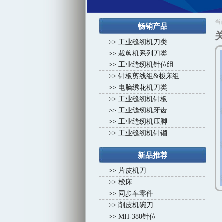
1
2
3
4
当
畅销产品
>>
工业缝纫机刀类
>>
裁剪机系列刀类
>>
工业缝纫机针位组
>>
针板剪线组&梭床组
>>
电脑绣花机刀类
>>
工业缝纫机针板
>>
工业缝纫机牙齿
>>
工业缝纫机压脚
>>
工业缝纫机针镏
新品推荐
>>
片皮机刀
>>
梭床
>>
同步车零件
>>
削皮机碗刀
>>
MH-380针位