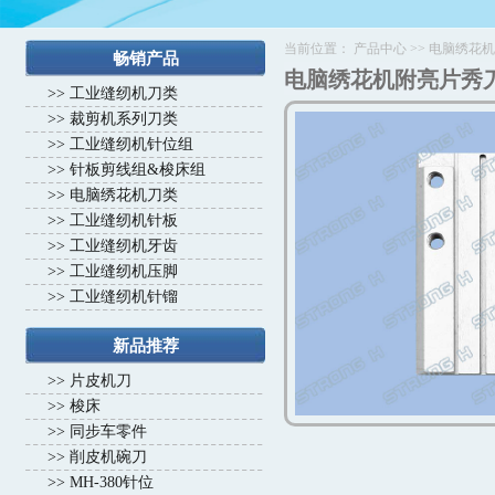
当前位置：
产品中心
>>
电脑绣花机
畅销产品
电脑绣花机附亮片秀
>>
工业缝纫机刀类
>>
裁剪机系列刀类
>>
工业缝纫机针位组
>>
针板剪线组&梭床组
>>
电脑绣花机刀类
>>
工业缝纫机针板
>>
工业缝纫机牙齿
>>
工业缝纫机压脚
>>
工业缝纫机针镏
新品推荐
>>
片皮机刀
>>
梭床
>>
同步车零件
>>
削皮机碗刀
>>
MH-380针位