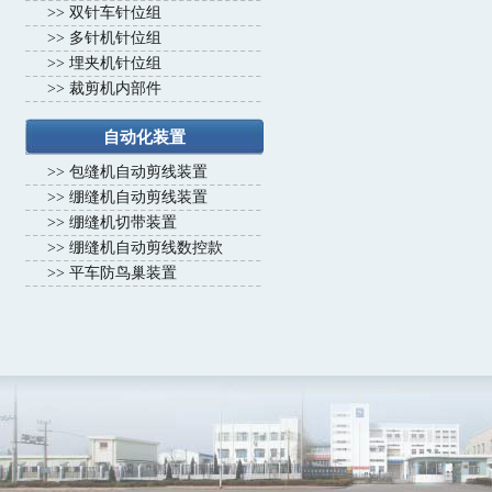
>>
双针车针位组
>>
多针机针位组
>>
埋夹机针位组
>>
裁剪机内部件
自动化装置
>>
包缝机自动剪线装置
>>
绷缝机自动剪线装置
>>
绷缝机切带装置
>>
绷缝机自动剪线数控款
>>
平车防鸟巢装置