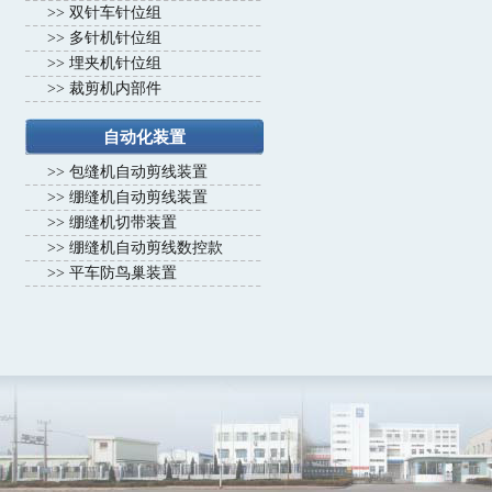
>>
双针车针位组
>>
多针机针位组
>>
埋夹机针位组
>>
裁剪机内部件
自动化装置
>>
包缝机自动剪线装置
>>
绷缝机自动剪线装置
>>
绷缝机切带装置
>>
绷缝机自动剪线数控款
>>
平车防鸟巢装置