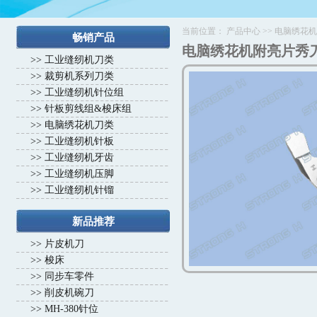
当前位置：
产品中心
>>
电脑绣花机
畅销产品
电脑绣花机附亮片秀
>>
工业缝纫机刀类
>>
裁剪机系列刀类
>>
工业缝纫机针位组
>>
针板剪线组&梭床组
>>
电脑绣花机刀类
>>
工业缝纫机针板
>>
工业缝纫机牙齿
>>
工业缝纫机压脚
>>
工业缝纫机针镏
新品推荐
>>
片皮机刀
>>
梭床
>>
同步车零件
>>
削皮机碗刀
>>
MH-380针位